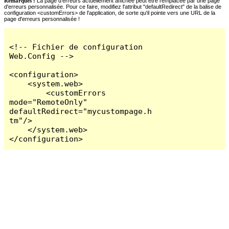
Remarques :
La page d'erreurs actuellement affichée peut être remplacée par une page
d'erreurs personnalisée. Pour ce faire, modifiez l'attribut "defaultRedirect" de la balise de
configuration <customErrors> de l'application, de sorte qu'il pointe vers une URL de la
page d'erreurs personnalisée !
<!-- Fichier de configuration 
Web.Config -->

<configuration>

    <system.web>

        <customErrors 
mode="RemoteOnly" 
defaultRedirect="mycustompage.h
tm"/>

    </system.web>

</configuration>