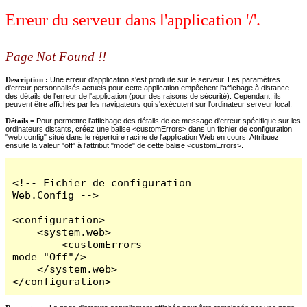
Erreur du serveur dans l'application '/'.
Page Not Found !!
Description :
Une erreur d'application s'est produite sur le serveur. Les paramètres
d'erreur personnalisés actuels pour cette application empêchent l'affichage à distance
des détails de l'erreur de l'application (pour des raisons de sécurité). Cependant, ils
peuvent être affichés par les navigateurs qui s'exécutent sur l'ordinateur serveur local.
Détails =
Pour permettre l'affichage des détails de ce message d'erreur spécifique sur les
ordinateurs distants, créez une balise <customErrors> dans un fichier de configuration
"web.config" situé dans le répertoire racine de l'application Web en cours. Attribuez
ensuite la valeur "off" à l'attribut "mode" de cette balise <customErrors>.
<!-- Fichier de configuration 
Web.Config -->

<configuration>

    <system.web>

        <customErrors 
mode="Off"/>

    </system.web>

</configuration>