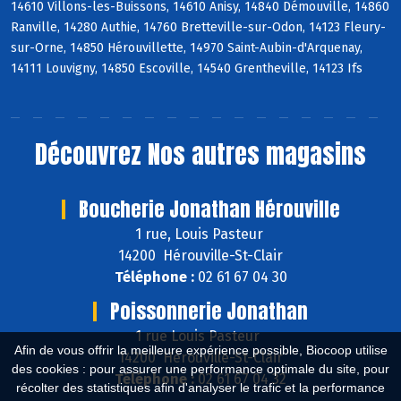
14610 Villons-les-Buissons, 14610 Anisy, 14840 Démouville, 14860
Ranville, 14280 Authie, 14760 Bretteville-sur-Odon, 14123 Fleury-
sur-Orne, 14850 Hérouvillette, 14970 Saint-Aubin-d'Arquenay,
14111 Louvigny, 14850 Escoville, 14540 Grentheville, 14123 Ifs
Découvrez
Nos autres magasins
Boucherie Jonathan Hérouville
1 rue, Louis Pasteur
14200 Hérouville-St-Clair
Téléphone :
02 61 67 04 30
Poissonnerie Jonathan
1 rue Louis Pasteur
Afin de vous offrir la meilleure expérience possible, Biocoop utilise
14200 Hérouville-St-Clair
des cookies : pour assurer une performance optimale du site, pour
Téléphone :
02 61 67 04 32
récolter des statistiques afin d'analyser le trafic et la performance