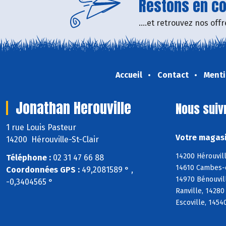
Restons en con
....et retrouvez nos of
Accueil
Contact
Menti
Jonathan Herouville
Nous suiv
1 rue Louis Pasteur
Votre magasi
14200 Hérouville-St-Clair
14200 Hérouvill
Téléphone :
02 31 47 66 88
14610 Cambes-en
Coordonnées GPS :
49,2081589 ° ,
14970 Bénouvill
-0,3404565 °
Ranville, 14280
Escoville, 14540