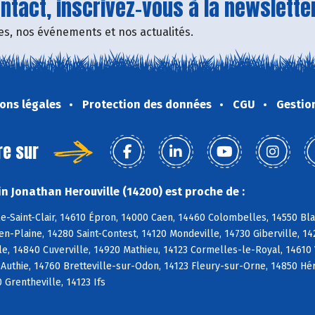
tact, inscrivez-vous à la newsletter
fres, nos événements et nos actualités.
ons légales
Protection des données
CGU
Gestio
re sur
n Jonathan Herouville (14200) est proche de :
e-Saint-Clair, 14610 Épron, 14000 Caen, 14460 Colombelles, 14550 Blain
-Plaine, 14280 Saint-Contest, 14120 Mondeville, 14730 Giberville, 1
e, 14840 Cuverville, 14920 Mathieu, 14123 Cormelles-le-Royal, 14610 
 Authie, 14760 Bretteville-sur-Odon, 14123 Fleury-sur-Orne, 14850 Hér
 Grentheville, 14123 Ifs