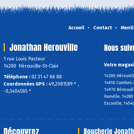
Accueil
Contact
Menti
Jonathan Herouville
Nous suiv
1 rue Louis Pasteur
Votre magasi
14200 Hérouville-St-Clair
14200 Hérouvill
Téléphone :
02 31 47 66 88
14610 Cambes-en
Coordonnées GPS :
49,2081589 ° ,
14970 Bénouvill
-0,3404565 °
Ranville, 14280
Escoville, 14540
Découvrez
Boucherie Jonath