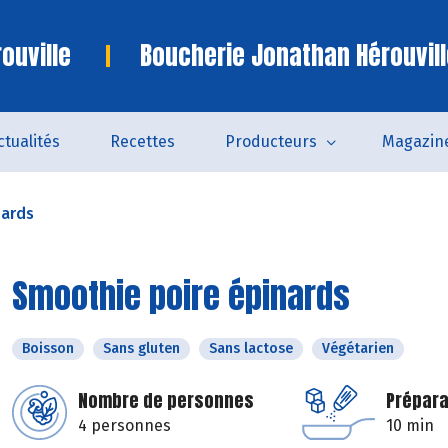
ouville
Boucherie Jonathan Hérouvill
ctualités
Recettes
Producteurs
Magazin
nards
Smoothie poire épinards
Boisson
Sans gluten
Sans lactose
Végétarien
Nombre de personnes
Prépara
4 personnes
10 min