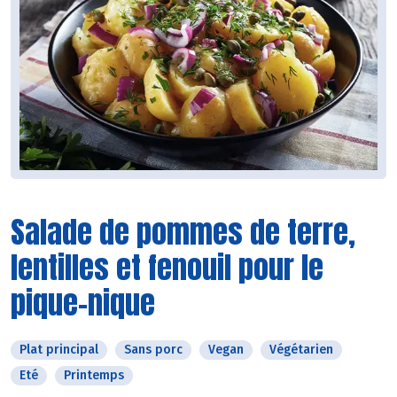
Salade de pommes de terre,
lentilles et fenouil pour le
pique-nique
Plat principal
Sans porc
Vegan
Végétarien
Eté
Printemps