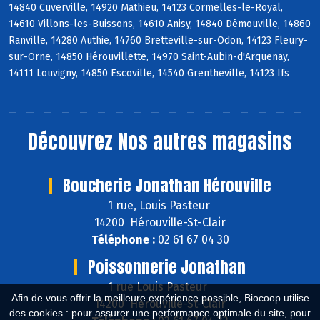
14840 Cuverville, 14920 Mathieu, 14123 Cormelles-le-Royal,
14610 Villons-les-Buissons, 14610 Anisy, 14840 Démouville, 14860
Ranville, 14280 Authie, 14760 Bretteville-sur-Odon, 14123 Fleury-
sur-Orne, 14850 Hérouvillette, 14970 Saint-Aubin-d'Arquenay,
14111 Louvigny, 14850 Escoville, 14540 Grentheville, 14123 Ifs
Découvrez
Nos autres magasins
Boucherie Jonathan Hérouville
1 rue, Louis Pasteur
14200 Hérouville-St-Clair
Téléphone :
02 61 67 04 30
Poissonnerie Jonathan
1 rue Louis Pasteur
Afin de vous offrir la meilleure expérience possible, Biocoop utilise
14200 Hérouville-St-Clair
des cookies : pour assurer une performance optimale du site, pour