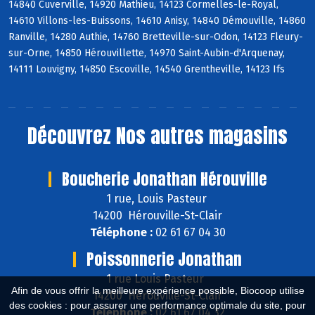
14840 Cuverville, 14920 Mathieu, 14123 Cormelles-le-Royal,
14610 Villons-les-Buissons, 14610 Anisy, 14840 Démouville, 14860
Ranville, 14280 Authie, 14760 Bretteville-sur-Odon, 14123 Fleury-
sur-Orne, 14850 Hérouvillette, 14970 Saint-Aubin-d'Arquenay,
14111 Louvigny, 14850 Escoville, 14540 Grentheville, 14123 Ifs
Découvrez
Nos autres magasins
Boucherie Jonathan Hérouville
1 rue, Louis Pasteur
14200 Hérouville-St-Clair
Téléphone :
02 61 67 04 30
Poissonnerie Jonathan
1 rue Louis Pasteur
Afin de vous offrir la meilleure expérience possible, Biocoop utilise
14200 Hérouville-St-Clair
des cookies : pour assurer une performance optimale du site, pour
Téléphone :
02 61 67 04 32