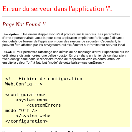
Erreur du serveur dans l'application '/'.
Page Not Found !!
Description :
Une erreur d'application s'est produite sur le serveur. Les paramètres
d'erreur personnalisés actuels pour cette application empêchent l'affichage à distance
des détails de l'erreur de l'application (pour des raisons de sécurité). Cependant, ils
peuvent être affichés par les navigateurs qui s'exécutent sur l'ordinateur serveur local.
Détails =
Pour permettre l'affichage des détails de ce message d'erreur spécifique sur les
ordinateurs distants, créez une balise <customErrors> dans un fichier de configuration
"web.config" situé dans le répertoire racine de l'application Web en cours. Attribuez
ensuite la valeur "off" à l'attribut "mode" de cette balise <customErrors>.
<!-- Fichier de configuration 
Web.Config -->

<configuration>

    <system.web>

        <customErrors 
mode="Off"/>

    </system.web>

</configuration>