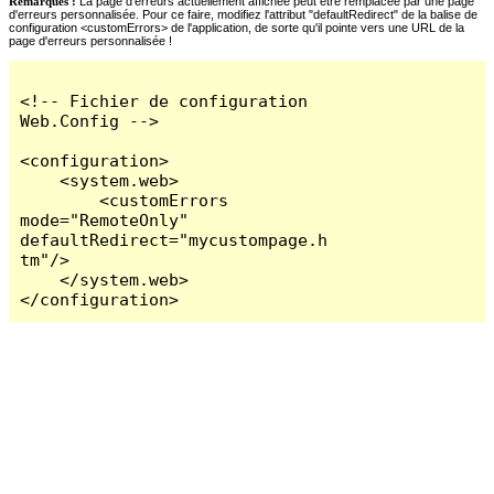
Remarques :
La page d'erreurs actuellement affichée peut être remplacée par une page
d'erreurs personnalisée. Pour ce faire, modifiez l'attribut "defaultRedirect" de la balise de
configuration <customErrors> de l'application, de sorte qu'il pointe vers une URL de la
page d'erreurs personnalisée !
<!-- Fichier de configuration 
Web.Config -->

<configuration>

    <system.web>

        <customErrors 
mode="RemoteOnly" 
defaultRedirect="mycustompage.h
tm"/>

    </system.web>

</configuration>