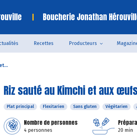
ouville
Boucherie Jonathan Hérouvill
ctualités
Recettes
Producteurs
Magazin
t...
Riz sauté au Kimchi et aux œuf
Plat principal
Flexitarien
Sans gluten
Végétarien
Nombre de personnes
Prépara
4 personnes
20 min