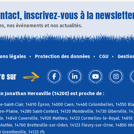
tact, inscrivez-vous à la newsletter
fres, nos événements et nos actualités.
ons légales
Protection des données
CGU
Gestio
re sur
n Jonathan Herouville (14200) est proche de :
e-Saint-Clair, 14610 Épron, 14000 Caen, 14460 Colombelles, 14550 Blain
-Plaine, 14280 Saint-Contest, 14120 Mondeville, 14730 Giberville, 1
e, 14840 Cuverville, 14920 Mathieu, 14123 Cormelles-le-Royal, 14610 
 Authie, 14760 Bretteville-sur-Odon, 14123 Fleury-sur-Orne, 14850 Hér
 Grentheville, 14123 Ifs