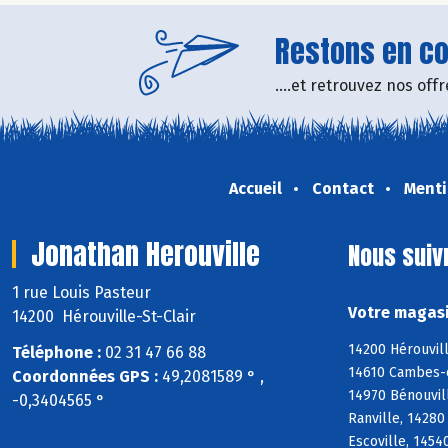
Restons en con
....et retrouvez nos of
Accueil
Contact
Menti
Jonathan Herouville
Nous suiv
1 rue Louis Pasteur
Votre magasi
14200 Hérouville-St-Clair
14200 Hérouvill
Téléphone :
02 31 47 66 88
14610 Cambes-en
Coordonnées GPS :
49,2081589 ° ,
14970 Bénouvill
-0,3404565 °
Ranville, 14280
Escoville, 14540