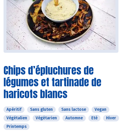
Chips d’épluchures de
légumes et tartinade de
haricots blancs
Apéritif
Sans gluten
Sans lactose
Vegan
Végétalien
Végétarien
Automne
Eté
Hiver
Printemps