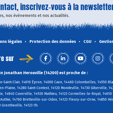
tact, inscrivez-vous à la newsletter
fres, nos événements et nos actualités.
ons légales
Protection des données
CGU
Gestio
re sur
n Jonathan Herouville (14200) est proche de :
e-Saint-Clair, 14610 Épron, 14000 Caen, 14460 Colombelles, 14550 Blain
-Plaine, 14280 Saint-Contest, 14120 Mondeville, 14730 Giberville, 1
e, 14840 Cuverville, 14920 Mathieu, 14123 Cormelles-le-Royal, 14610 
 Authie, 14760 Bretteville-sur-Odon, 14123 Fleury-sur-Orne, 14850 Hér
 Grentheville, 14123 Ifs