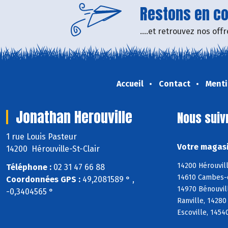
Restons en con
....et retrouvez nos of
Accueil
Contact
Menti
Jonathan Herouville
Nous suiv
1 rue Louis Pasteur
Votre magasi
14200 Hérouville-St-Clair
14200 Hérouvill
Téléphone :
02 31 47 66 88
14610 Cambes-en
Coordonnées GPS :
49,2081589 ° ,
14970 Bénouvill
-0,3404565 °
Ranville, 14280
Escoville, 14540