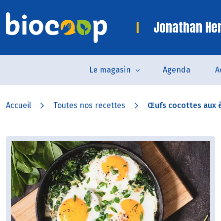
Jonathan Her
Le magasin
Agenda
A
Accueil
Toutes nos recettes
Œufs cocottes aux ép