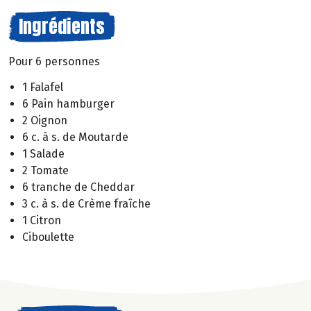
Ingrédients
Pour 6 personnes
1 Falafel
6 Pain hamburger
2 Oignon
6 c. à s. de Moutarde
1 Salade
2 Tomate
6 tranche de Cheddar
3 c. à s. de Crème fraîche
1 Citron
Ciboulette