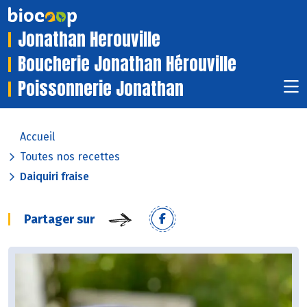
Jonathan Herouville
Boucherie Jonathan Hérouville
Poissonnerie Jonathan
Accueil
Toutes nos recettes
Daiquiri fraise
Partager sur