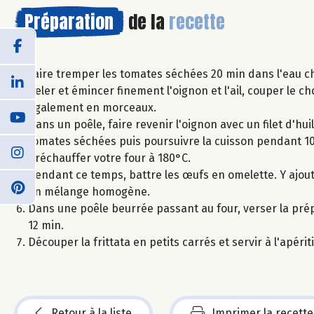
Préparation
de la
recette
Faire tremper les tomates séchées 20 min dans l'eau c
Peler et émincer finement l'oignon et l'ail, couper le c
également en morceaux.
Dans un poêle, faire revenir l'oignon avec un filet d'huile 
tomates séchées puis poursuivre la cuisson pendant 10
Préchauffer votre four à 180°C.
Pendant ce temps, battre les œufs en omelette. Y ajout
un mélange homogène.
Dans une poêle beurrée passant au four, verser la prép
12 min.
Découper la frittata en petits carrés et servir à l'apériti
Retour à la liste
Imprimer la recette