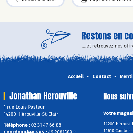
Restons en con
....et retrouvez nos of
Accueil
Contact
Menti
Jonathan Herouville
Nous suiv
1 rue Louis Pasteur
Votre magasi
14200 Hérouville-St-Clair
14200 Hérouvill
Téléphone :
02 31 47 66 88
14610 Cambes-en
Coordonnées GPS :
49,2081589 ° ,