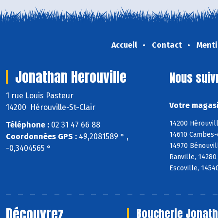
Accueil
Contact
Menti
Jonathan Herouville
Nous suiv
1 rue Louis Pasteur
Votre magasi
14200 Hérouville-St-Clair
14200 Hérouvill
Téléphone :
02 31 47 66 88
14610 Cambes-en
Coordonnées GPS :
49,2081589 ° ,
14970 Bénouvill
-0,3404565 °
Ranville, 14280
Escoville, 14540
Découvrez
Boucherie Jonath