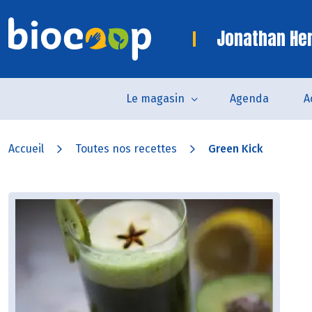
Jonathan Her
Le magasin
Agenda
A
Accueil
Toutes nos recettes
Green Kick