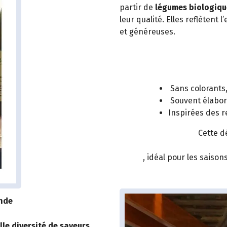
partir de
légumes biologiqu
leur qualité. Elles reflètent
et généreuses.
Sans colorants,
Souvent élaboré
Inspirées des 
Cette d
, idéal pour les saiso
nde
lle diversité de saveurs
,