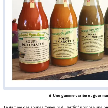
🍵
Une gamme variée et gourma
La gamme des soupes “Saveurs du Jardin” propose une
be