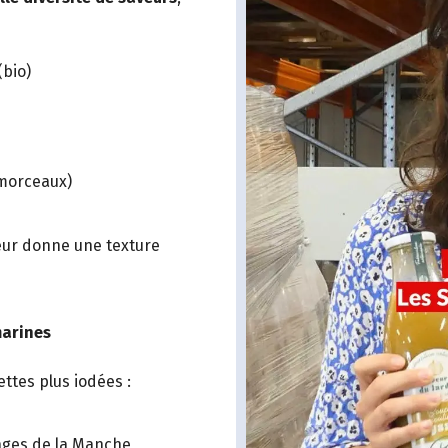
(bio)
morceaux)
leur donne une texture
marines
ettes plus iodées :
ages de la Manche