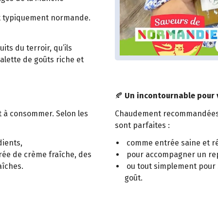
et typiquement normande.
ts du terroir, qu’ils
lette de goûts riche et
🍂
Un incontournable pour
t à consommer. Selon les
Chaudement recommandées po
sont parfaites :
dients,
comme entrée saine et r
rée de crème fraîche, des
pour accompagner un rep
aîches.
ou tout simplement pour se
goût.