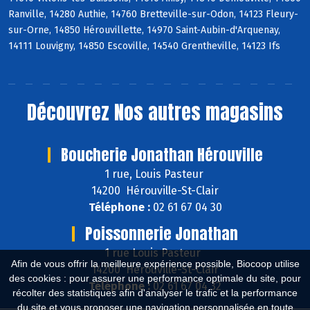
Ranville, 14280 Authie, 14760 Bretteville-sur-Odon, 14123 Fleury-
sur-Orne, 14850 Hérouvillette, 14970 Saint-Aubin-d'Arquenay,
14111 Louvigny, 14850 Escoville, 14540 Grentheville, 14123 Ifs
Découvrez
Nos autres magasins
Boucherie Jonathan Hérouville
1 rue, Louis Pasteur
14200 Hérouville-St-Clair
Téléphone :
02 61 67 04 30
Poissonnerie Jonathan
1 rue Louis Pasteur
Afin de vous offrir la meilleure expérience possible, Biocoop utilise
14200 Hérouville-St-Clair
des cookies : pour assurer une performance optimale du site, pour
Téléphone :
02 61 67 04 32
récolter des statistiques afin d'analyser le trafic et la performance
du site et vous proposer une navigation personnalisée en toute