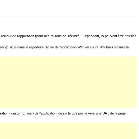
l'erreur de l'application (pour des raisons de sécurité). Cependant, ils peuvent être affichés
fig" situé dans le répertoire racine de l'application Web en cours. Attribuez ensuite la
uration <customErrors> de l'application, de sorte qu'il pointe vers une URL de la page