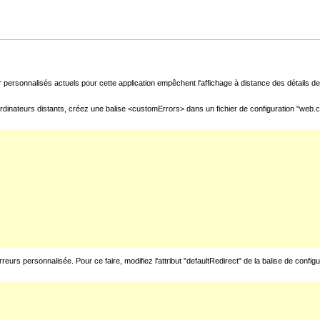
 personnalisés actuels pour cette application empêchent l'affichage à distance des détails de 
rdinateurs distants, créez une balise <customErrors> dans un fichier de configuration "web.con
urs personnalisée. Pour ce faire, modifiez l'attribut "defaultRedirect" de la balise de config