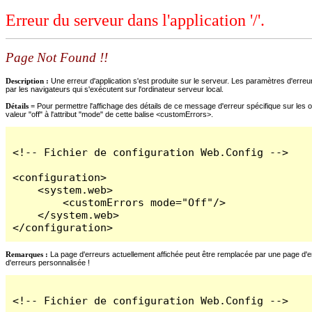
Erreur du serveur dans l'application '/'.
Page Not Found !!
Description :
Une erreur d'application s'est produite sur le serveur. Les paramètres d'erreur
par les navigateurs qui s'exécutent sur l'ordinateur serveur local.
Détails =
Pour permettre l'affichage des détails de ce message d'erreur spécifique sur les o
valeur "off" à l'attribut "mode" de cette balise <customErrors>.
<!-- Fichier de configuration Web.Config -->

<configuration>

    <system.web>

        <customErrors mode="Off"/>

    </system.web>

</configuration>
Remarques :
La page d'erreurs actuellement affichée peut être remplacée par une page d'erre
d'erreurs personnalisée !
<!-- Fichier de configuration Web.Config -->
