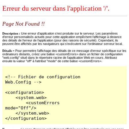
Erreur du serveur dans l'application '/'.
Page Not Found !!
Description :
Une erreur d'application s'est produite sur le serveur. Les paramètres
d'erreur personnalisés actuels pour cette application empêchent l'affichage à distance
des détails de l'erreur de l'application (pour des raisons de sécurité). Cependant, ils
peuvent être affichés par les navigateurs qui s'exécutent sur l'ordinateur serveur local.
Détails =
Pour permettre l'affichage des détails de ce message d'erreur spécifique sur les
ordinateurs distants, créez une balise <customErrors> dans un fichier de configuration
"web.config" situé dans le répertoire racine de l'application Web en cours. Attribuez
ensuite la valeur "off" à l'attribut "mode" de cette balise <customErrors>.
<!-- Fichier de configuration 
Web.Config -->

<configuration>

    <system.web>

        <customErrors 
mode="Off"/>

    </system.web>

</configuration>