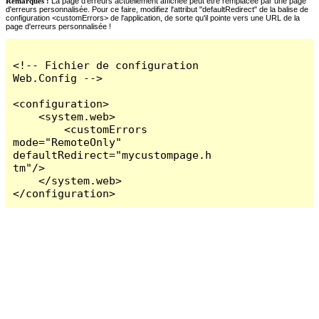
Remarques :
La page d'erreurs actuellement affichée peut être remplacée par une page
d'erreurs personnalisée. Pour ce faire, modifiez l'attribut "defaultRedirect" de la balise de
configuration <customErrors> de l'application, de sorte qu'il pointe vers une URL de la
page d'erreurs personnalisée !
<!-- Fichier de configuration 
Web.Config -->

<configuration>

    <system.web>

        <customErrors 
mode="RemoteOnly" 
defaultRedirect="mycustompage.h
tm"/>

    </system.web>

</configuration>